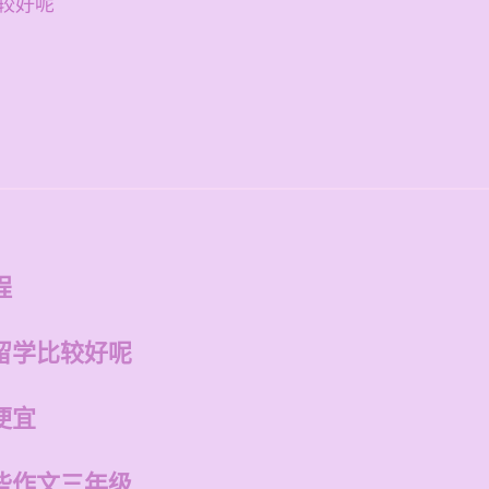
较好呢
程
留学比较好呢
便宜
些作文三年级