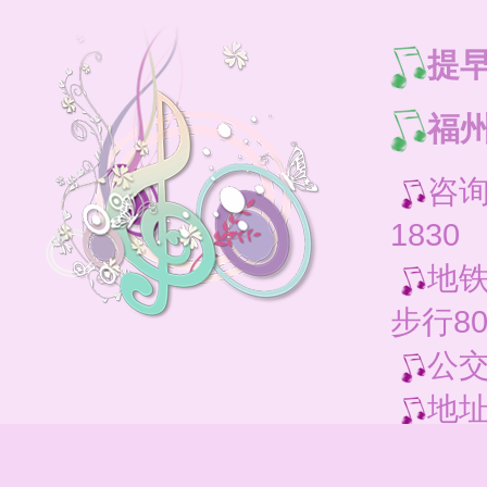
提
福州
咨询电
1830
地铁
步行8
公交
地址
打