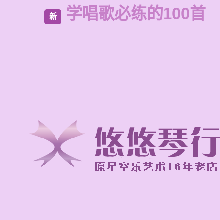
学唱歌必练的100首
新